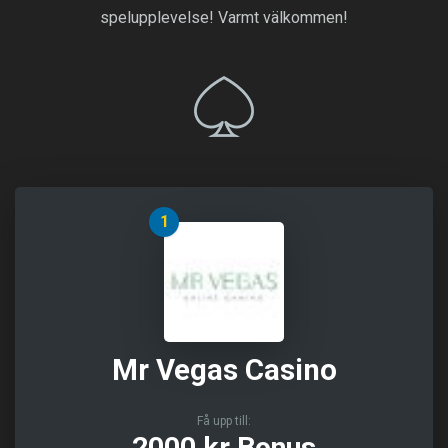
spelupplevelse! Varmt välkommen!
1
Mr Vegas Casino
Få upp till:
2000 kr Bonus