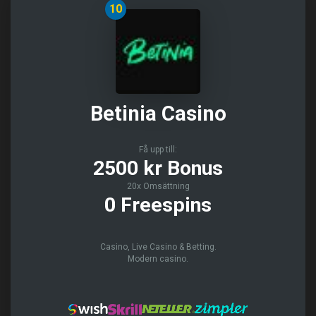
10
Betinia Casino
Få upp till:
2500 kr Bonus
20x Omsättning
0 Freespins
Casino, Live Casino & Betting.
Modern casino.