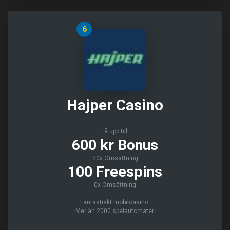
6
Hajper Casino
Få upp till:
600 kr Bonus
20x Omsättning
100 Freespins
0x Omsättning
Fantastiskt mobilcasino.
Mer än 2000 spelautomater.