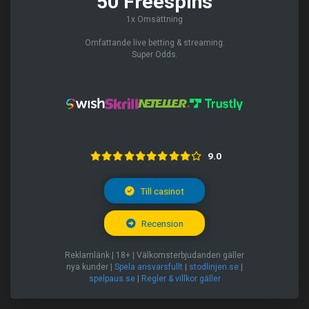
50 Freespins
1x Omsättning
Omfattande live betting & streaming.
Super Odds.
9.0
Till casinot
Recension
Reklamlänk | 18+ | Välkomsterbjudanden gäller
nya kunder |
Spela ansvarsfullt
|
stodlinjen.se
|
spelpaus.se
|
Regler & villkor gäller