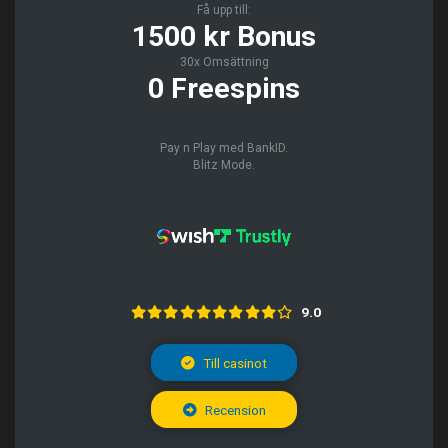
Få upp till:
1500 kr Bonus
30x Omsättning
0 Freespins
Pay n Play med BankID.
Blitz Mode.
9.0
Till casinot
Recension