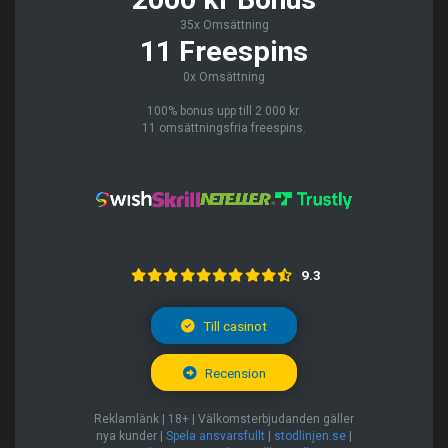
35x Omsättning
11 Freespins
0x Omsättning
100% bonus upp till 2 000 kr.
11 omsättningsfria freespins.
9.3
Till casinot
Recension
Reklamlänk | 18+ | Välkomsterbjudanden gäller
nya kunder |
Spela ansvarsfullt
|
stodlinjen.se
|