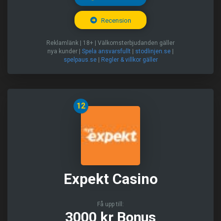
Recension
Reklamlänk | 18+ | Välkomsterbjudanden gäller
nya kunder |
Spela ansvarsfullt
|
stodlinjen.se
|
spelpaus.se
|
Regler & villkor gäller
12
Expekt Casino
Få upp till:
3000 kr Bonus