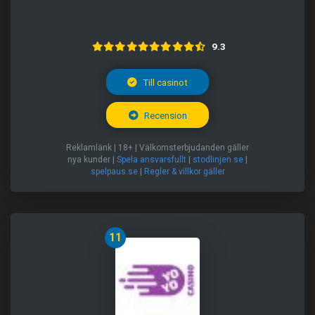
9.3
Till casinot
Recension
Reklamlänk | 18+ | Välkomsterbjudanden gäller
nya kunder |
Spela ansvarsfullt
|
stodlinjen.se
|
spelpaus.se
|
Regler & villkor gäller
11