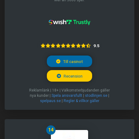
9.5
Till casinot
Recension
Reklamlänk | 18+ | Välkomsterbjudanden gäller
nya kunder |
Spela ansvarsfullt
|
stodlinjen.se
|
spelpaus.se
|
Regler & villkor gäller
14