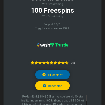
20x Omsättning
100 Freespins
20x Omsättning
Support 24/7.
Tryggt casino sedan 1999.
9.3
Till casinot
Recension
Reklamlänk | 18+ | Gäller nya spelare vid första
insättningen, min. 100 kr (bonus upp till 3 000 kr)
| 10x omsättningskrav | Få sedan bonuspengar