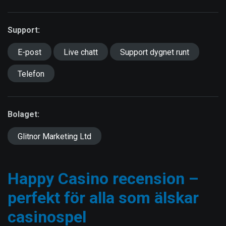
Support:
E-post
Live chatt
Support dygnet runt
Telefon
Bolaget:
Glitnor Marketing Ltd
Happy Casino recension –
perfekt för alla som älskar
casinospel