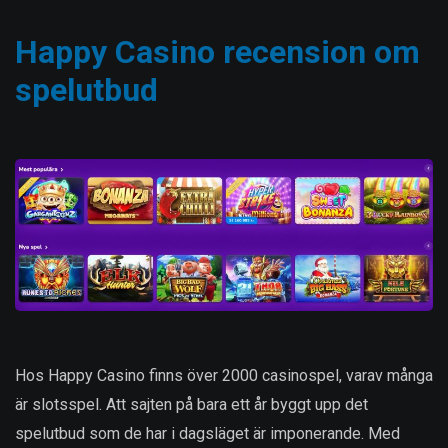
Happy Casino recension om
spelutbud
Hos Happy Casino finns över 2000 casinospel, varav många
är slotsspel. Att sajten på bara ett år byggt upp det
spelutbud som de har i dagsläget är imponerande. Med