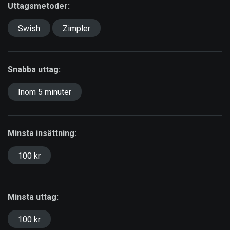
Uttagsmetoder:
Swish
Zimpler
Snabba uttag:
Inom 5 minuter
Minsta insättning:
100 kr
Minsta uttag:
100 kr