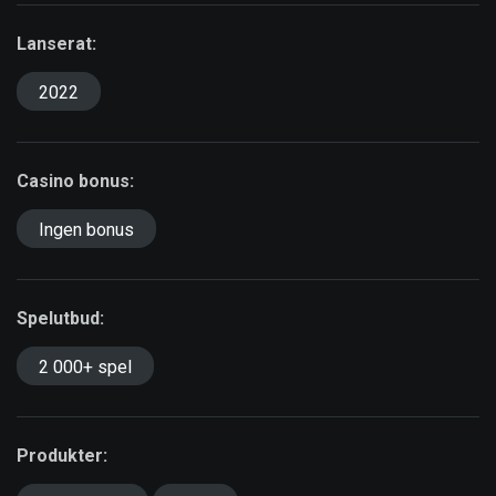
Lanserat:
2022
Casino bonus:
Ingen bonus
Spelutbud:
2 000+ spel
Produkter: