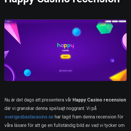
Nu är det dags att presentera vår
Happy Casino recension
där vi granskar denna spelsajt noggrant. Vi på
sverigesbastacasino.se
har tagit fram denna recension för
våra läsare för att ge en fullständig bild av vad vi tycker om