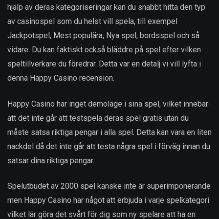
hjälp av deras kategoriseringar kan du snabbt hitta den typ
av casinospel som du helst vill spela, till exempel
Jackpotspel, Mest populära, Nya spel, bordsspel och så
vidare. Du kan faktiskt också bläddre på spel efter vilken
speltillverkare du föredrar. Detta var en detalj vi vill lyfta i
denna Happy Casino recension.
Happy Casino har inget demoläge i sina spel, vilket innebär
att det inte går att testspela deras spel gratis utan du
måste satsa riktiga pengar i alla spel. Detta kan vara en liten
nackdel då det inte går att testa några spel i förväg innan du
satsar dina riktiga pengar.
Spelutbudet av 2000 spel kanske inte är superimponerande
men Happy Casino har något att erbjuda i varje spelkategori
vilket lär göra det svårt för dig som ny spelare att ha en