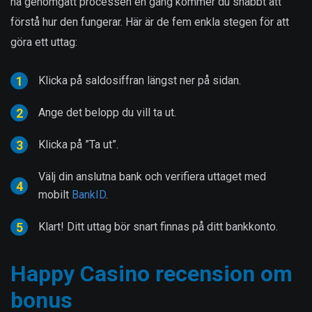
ha genomgått processen en gång kommer du snabbt att
förstå hur den fungerar. Här är de fem enkla stegen för att
göra ett uttag:
Klicka på saldosiffran längst ner på sidan.
Ange det belopp du vill ta ut.
Klicka på ”Ta ut”.
Välj din anslutna bank och verifiera uttaget med
mobilt
BankID
.
Klart! Ditt uttag bör snart finnas på ditt bankkonto.
Happy Casino recension om
bonus