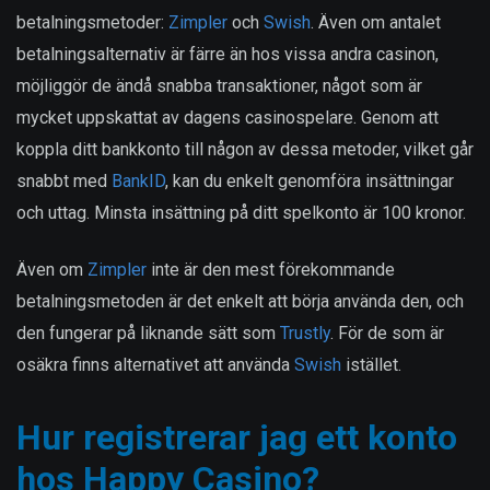
betalningsmetoder:
Zimpler
och
Swish
. Även om antalet
betalningsalternativ är färre än hos vissa andra casinon,
möjliggör de ändå snabba transaktioner, något som är
mycket uppskattat av dagens casinospelare. Genom att
koppla ditt bankkonto till någon av dessa metoder, vilket går
snabbt med
BankID
, kan du enkelt genomföra insättningar
och uttag. Minsta insättning på ditt spelkonto är 100 kronor.
Även om
Zimpler
inte är den mest förekommande
betalningsmetoden är det enkelt att börja använda den, och
den fungerar på liknande sätt som
Trustly
. För de som är
osäkra finns alternativet att använda
Swish
istället.
Hur registrerar jag ett konto
hos Happy Casino?