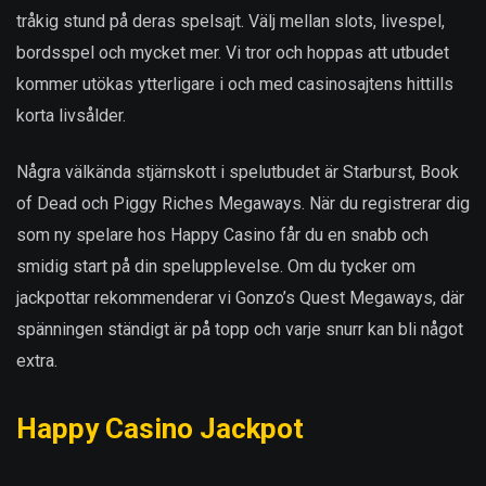
tråkig stund på deras spelsajt. Välj mellan slots, livespel,
bordsspel och mycket mer. Vi tror och hoppas att utbudet
kommer utökas ytterligare i och med casinosajtens hittills
korta livsålder.
Några välkända stjärnskott i spelutbudet är Starburst, Book
of Dead och Piggy Riches Megaways. När du registrerar dig
som ny spelare hos Happy Casino får du en snabb och
smidig start på din spelupplevelse. Om du tycker om
jackpottar rekommenderar vi Gonzo’s Quest Megaways, där
spänningen ständigt är på topp och varje snurr kan bli något
extra.
Happy Casino Jackpot