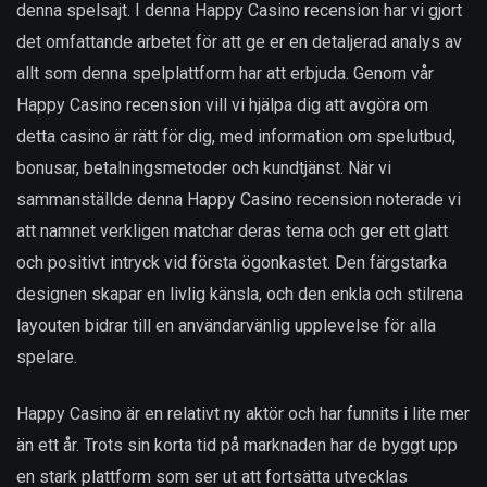
denna spelsajt. I denna Happy Casino recension har vi gjort
det omfattande arbetet för att ge er en detaljerad analys av
allt som denna spelplattform har att erbjuda. Genom vår
Happy Casino recension vill vi hjälpa dig att avgöra om
detta casino är rätt för dig, med information om spelutbud,
bonusar, betalningsmetoder och kundtjänst. När vi
sammanställde denna Happy Casino recension noterade vi
att namnet verkligen matchar deras tema och ger ett glatt
och positivt intryck vid första ögonkastet. Den färgstarka
designen skapar en livlig känsla, och den enkla och stilrena
layouten bidrar till en användarvänlig upplevelse för alla
spelare.
Happy Casino är en relativt ny aktör och har funnits i lite mer
än ett år. Trots sin korta tid på marknaden har de byggt upp
en stark plattform som ser ut att fortsätta utvecklas