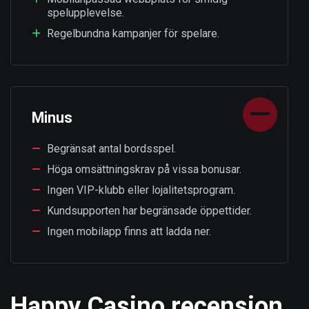
spelupplevelse.
Regelbundna kampanjer för spelare.
Minus
Begränsat antal bordsspel.
Höga omsättningskrav på vissa bonusar.
Ingen VIP-klubb eller lojalitetsprogram.
Kundsupporten har begränsade öppettider.
Ingen mobilapp finns att ladda ner.
Happy Casino recension