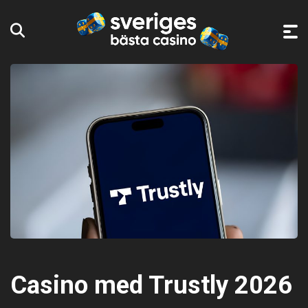
Casino med Trustly 2026