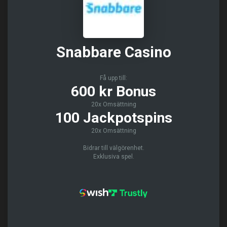
Snabbare Casino
Få upp till:
600 kr Bonus
20x Omsättning
100 Jackpotspins
20x Omsättning
Bidrar till välgörenhet.
Exklusiva spel.