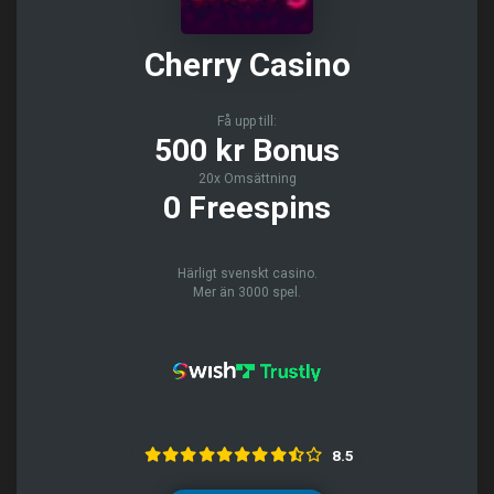
Cherry Casino
Få upp till:
500 kr Bonus
20x Omsättning
0 Freespins
Härligt svenskt casino.
Mer än 3000 spel.
8.5