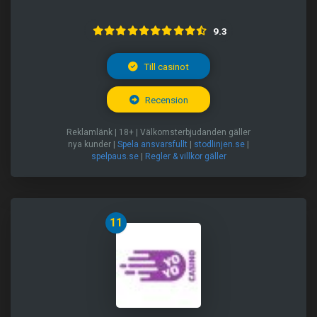
9.3
Till casinot
Recension
Reklamlänk | 18+ | Välkomsterbjudanden gäller
nya kunder |
Spela ansvarsfullt
|
stodlinjen.se
|
spelpaus.se
|
Regler & villkor gäller
11