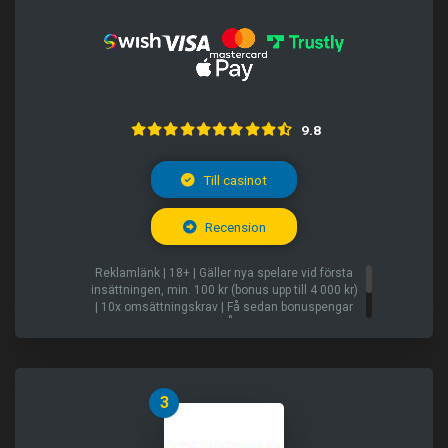
9.8
Till casinot
Recension
Reklamlänk | 18+ | Gäller nya spelare vid första
insättningen, min. 100 kr (bonus upp till 4 000 kr)
| 10x omsättningskrav | Få sedan bonuspengar
och 100 GRATISSPINS PÅ PIROTS 5 | Giltigt i 60
dagar |
Spela ansvarsfullt
|
stodlinjen.se
|
spelpaus.se
|
Regler & villkor gäller
3