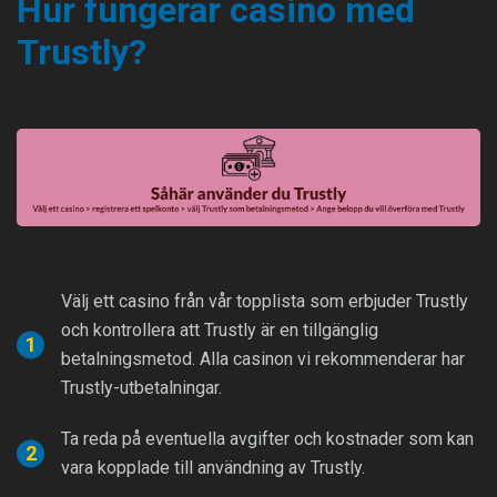
Hur fungerar casino med
Trustly?
Välj ett casino från vår topplista som erbjuder Trustly
och kontrollera att Trustly är en tillgänglig
betalningsmetod. Alla casinon vi rekommenderar har
Trustly-utbetalningar.
Ta reda på eventuella avgifter och kostnader som kan
vara kopplade till användning av Trustly.