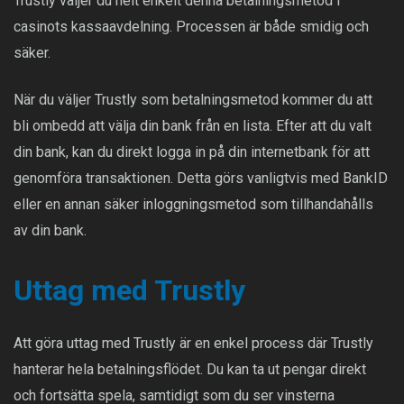
Trustly väljer du helt enkelt denna betalningsmetod i
casinots kassaavdelning. Processen är både smidig och
säker.
När du väljer Trustly som betalningsmetod kommer du att
bli ombedd att välja din bank från en lista. Efter att du valt
din bank, kan du direkt logga in på din internetbank för att
genomföra transaktionen. Detta görs vanligtvis med BankID
eller en annan säker inloggningsmetod som tillhandahålls
av din bank.
Uttag med Trustly
Att göra uttag med Trustly är en enkel process där Trustly
hanterar hela betalningsflödet. Du kan ta ut pengar direkt
och fortsätta spela, samtidigt som du ser vinsterna