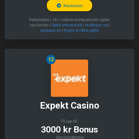
Recension
Reklamlänk | 18+ | Välkomsterbjudanden gäller
nya kunder |
Spela ansvarsfullt
|
stodlinjen.se
|
spelpaus.se
|
Regler & villkor gäller
12
Expekt Casino
Få upp till:
3000 kr Bonus
20x Omsättning