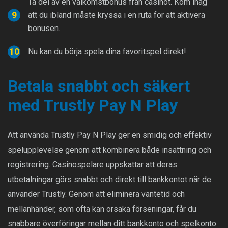
Ta del av en välkomstbonus från casinot. Kom ihåg
att du ibland måste kryssa i en ruta för att aktivera
bonusen.
Nu kan du börja spela dina favoritspel direkt!
Betala snabbt och säkert
med Trustly Pay N Play
Att använda Trustly Pay N Play ger en smidig och effektiv
spelupplevelse genom att kombinera både insättning och
registrering. Casinospelare uppskattar att deras
utbetalningar görs snabbt och direkt till bankkontot när de
använder Trustly. Genom att eliminera väntetid och
mellanhänder, som ofta kan orsaka förseningar, får du
snabbare överföringar mellan ditt bankkonto och spelkonto