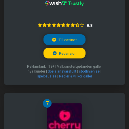
8.8
Till casinot
Recension
Reklamlänk | 18+ | Välkomsterbjudanden gäller
nya kunder |
Spela ansvarsfullt
|
stodlinjen.se
|
spelpaus.se
|
Regler & villkor gäller
7