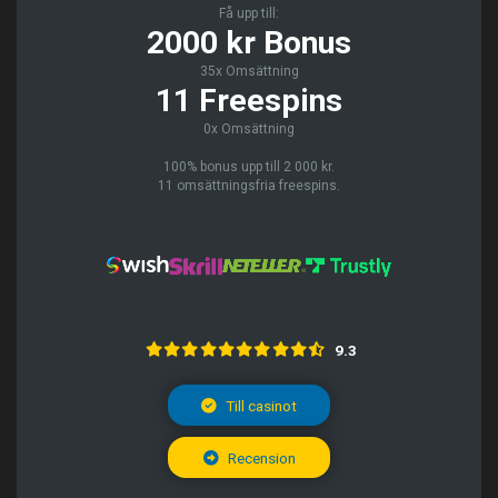
Få upp till:
2000 kr Bonus
35x Omsättning
11 Freespins
0x Omsättning
100% bonus upp till 2 000 kr.
11 omsättningsfria freespins.
9.3
Till casinot
Recension