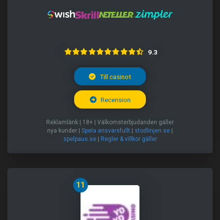
9.3
Till casinot
Recension
Reklamlänk | 18+ | Välkomsterbjudanden gäller
nya kunder |
Spela ansvarsfullt
|
stodlinjen.se
|
spelpaus.se
|
Regler & villkor gäller
11