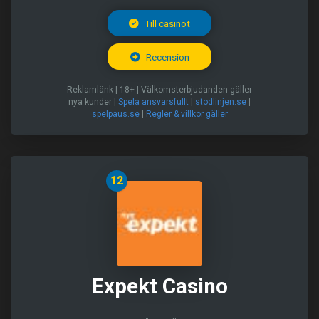
Till casinot
Recension
Reklamlänk | 18+ | Välkomsterbjudanden gäller
nya kunder |
Spela ansvarsfullt
|
stodlinjen.se
|
spelpaus.se
|
Regler & villkor gäller
12
Expekt Casino