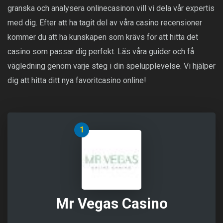
granska och analysera onlinecasinon vill vi dela vår expertis
med dig. Efter att ha tagit del av våra casino recensioner
kommer du att ha kunskapen som krävs för att hitta det
casino som passar dig perfekt. Läs våra guider och få
vägledning genom varje steg i din spelupplevelse. Vi hjälper
dig att hitta ditt nya favoritcasino online!
1
Mr Vegas Casino