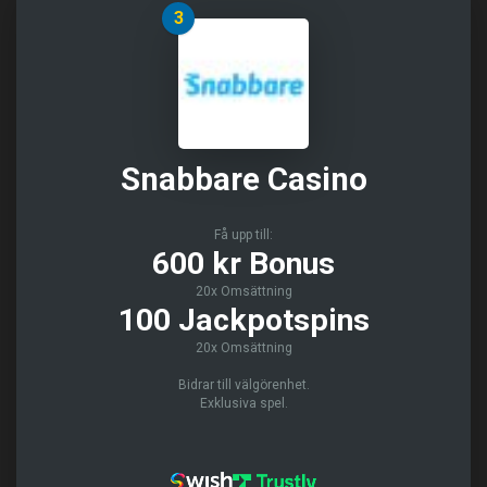
3
Snabbare Casino
Få upp till:
600 kr Bonus
20x Omsättning
100 Jackpotspins
20x Omsättning
Bidrar till välgörenhet.
Exklusiva spel.