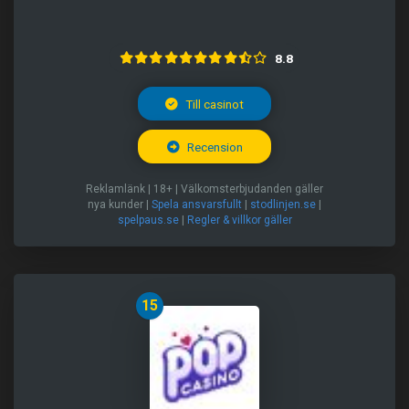
8.8
Till casinot
Recension
Reklamlänk | 18+ | Välkomsterbjudanden gäller
nya kunder |
Spela ansvarsfullt
|
stodlinjen.se
|
spelpaus.se
|
Regler & villkor gäller
15