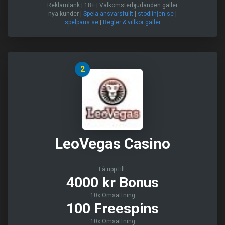
Reklamlänk | 18+ | Välkomsterbjudanden gäller
nya kunder |
Spela ansvarsfullt
|
stodlinjen.se
|
spelpaus.se
|
Regler & villkor gäller
2
LeoVegas Casino
Få upp till:
4000 kr Bonus
10x Omsättning
100 Freespins
10x Omsättning