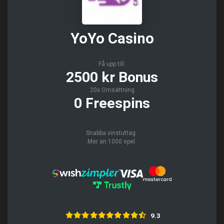
YoYo Casino
Få upp till:
2500 kr Bonus
20x Omsättning
0 Freespins
Snabba vinstuttag.
Mer än 1000 spel.
9.3