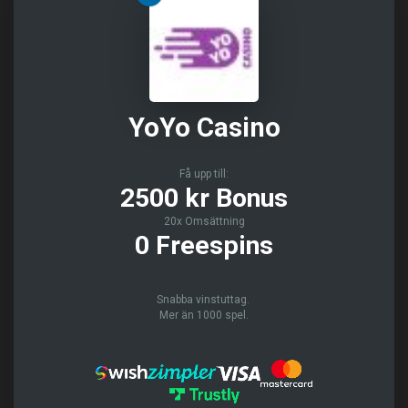
YoYo Casino
Få upp till:
2500 kr Bonus
20x Omsättning
0 Freespins
Snabba vinstuttag.
Mer än 1000 spel.