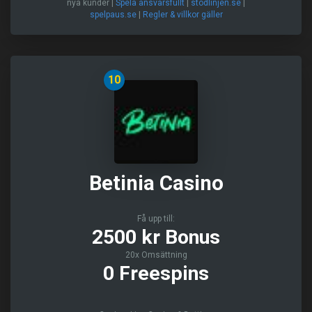
nya kunder |
Spela ansvarsfullt
|
stodlinjen.se
|
spelpaus.se
|
Regler & villkor gäller
10
Betinia Casino
Få upp till:
2500 kr Bonus
20x Omsättning
0 Freespins