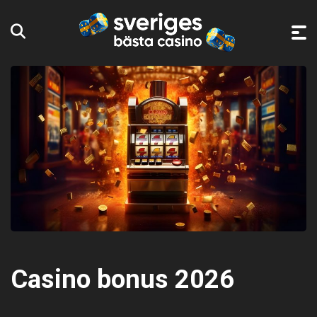
Casino bonus 2026