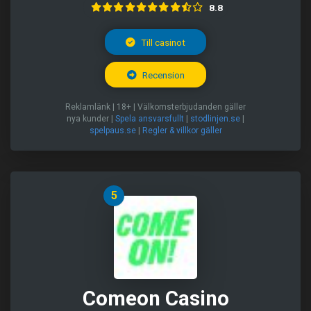
8.8
Till casinot
Recension
Reklamlänk | 18+ | Välkomsterbjudanden gäller
nya kunder |
Spela ansvarsfullt
|
stodlinjen.se
|
spelpaus.se
|
Regler & villkor gäller
5
Comeon Casino