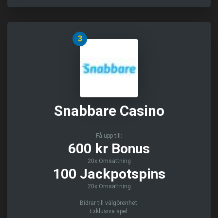
och 100 GRATISSPINS PÅ PIROTS 5 | Giltigt i 60
dagar |
Spela ansvarsfullt
|
stodlinjen.se
|
spelpaus.se
|
Regler & villkor gäller
3
Snabbare Casino
Få upp till:
600 kr Bonus
20x Omsättning
100 Jackpotspins
20x Omsättning
Bidrar till välgörenhet.
Exklusiva spel.