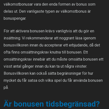
välkomstbonusar vara den enda formen av bonus som
delas ut. Den vanligaste typen av välkomstbonus är
bonuspengar.
För att aktivera bonusen krävs vanligtvis att du gör en
insättning. Vi rekommenderar att noggrant läsa igenom
bonusvillkoren innan du accepterar ett erbjudande, då det
ofta finns omsättningskrav knutna till bonusen. Ett
omsättningskrav innebär att du måste omsätta bonusen ett
visst antal gånger innan du kan ta ut några vinster.
Bonusvillkoren kan också sätta begränsningar för hur
mycket du får satsa och vilka spel du får använda bonusen
på.
Är bonusen tidsbegränsad?