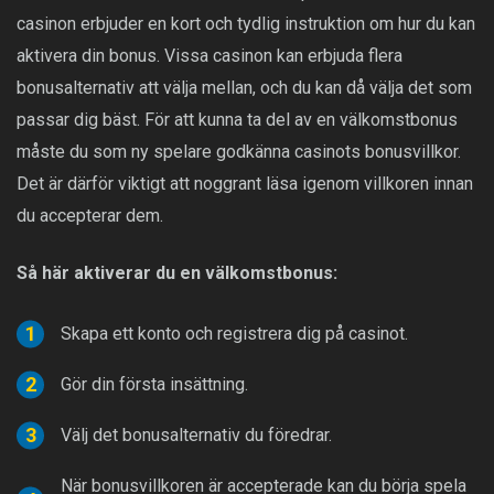
casinon erbjuder en kort och tydlig instruktion om hur du kan
aktivera din bonus. Vissa casinon kan erbjuda flera
bonusalternativ att välja mellan, och du kan då välja det som
passar dig bäst. För att kunna ta del av en välkomstbonus
måste du som ny spelare godkänna casinots bonusvillkor.
Det är därför viktigt att noggrant läsa igenom villkoren innan
du accepterar dem.
Så här aktiverar du en välkomstbonus:
Skapa ett konto och registrera dig på casinot.
Gör din första insättning.
Välj det bonusalternativ du föredrar.
När bonusvillkoren är accepterade kan du börja spela