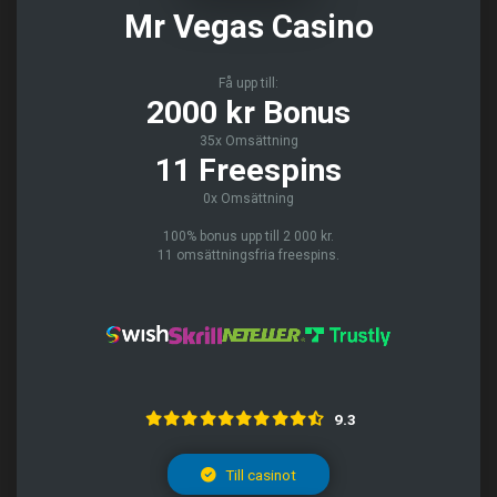
Mr Vegas Casino
Få upp till:
2000 kr Bonus
35x Omsättning
11 Freespins
0x Omsättning
100% bonus upp till 2 000 kr.
11 omsättningsfria freespins.
9.3
Till casinot