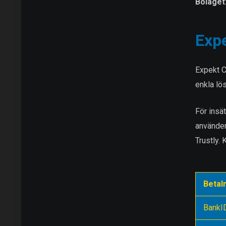
Bolaget
Exp
Expekt C
enkla lös
För insä
använder
Trustly.
Betal
BankI