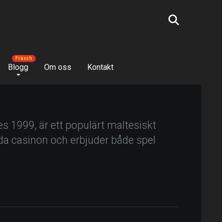
Blogg
Om oss
Kontakt
 1999, är ett populärt maltesiskt
nda casinon och erbjuder både spel