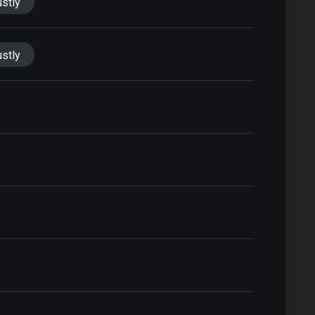
ustly
ustly