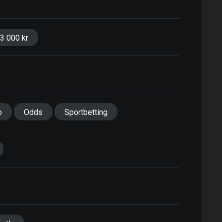
 3 000 kr
o
Odds
Sportbetting