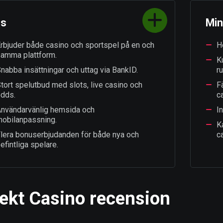
us
Min
rbjuder både casino och sportspel på en och
H
amma plattform.
Ku
nabba insättningar och uttag via BankID.
ru
tort spelutbud med slots, live casino och
F
dds.
c
nvändarvänlig hemsida och
I
obilanpassning.
K
lera bonuserbjudanden för både nya och
c
efintliga spelare.
ekt Casino recension