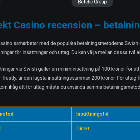
:
Betclic Group
ekt Casino recension – betaln
asino samarbetar med de populära betalningsmetoderna Swish oc
ningar för insättningar och uttag. Du kan välja mellan dessa två al
ttningar via Swish gäller en minimiinsättning på 100 kronor för at
 Trustly, är den lägsta insättningssumman 200 kronor. För uttag 
 Kom ihåg att för uttag måste du använda samma betalningsmetod
metod
Insättningstid
D
Direkt