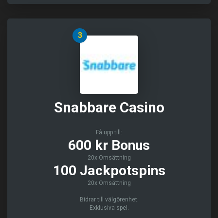
dagar |
Spela ansvarsfullt
|
stodlinjen.se
|
spelpaus.se
|
Regler & villkor gäller
3
Snabbare Casino
Få upp till:
600 kr Bonus
20x Omsättning
100 Jackpotspins
20x Omsättning
Bidrar till välgörenhet.
Exklusiva spel.