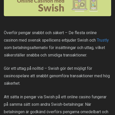
Överför pengar snabbt och säkert – De flesta online
casinon med svensk spellicens erbjuder Swish och
Trustly
som betalningsalternativ för insättningar och uttag, vilket
säkerställer snabba och smidiga transaktioner.
Gör ett uttag på nolltid – Swish gör det möjligt för
casinospelare att snabbt genomföra transaktioner med hög
säkerhet.
Att sätta in pengar via Swish på ett online casino fungerar
på samma sätt som andra Swish-betalningar. När
betalningen är godkänd överförs pengarna omedelbart och