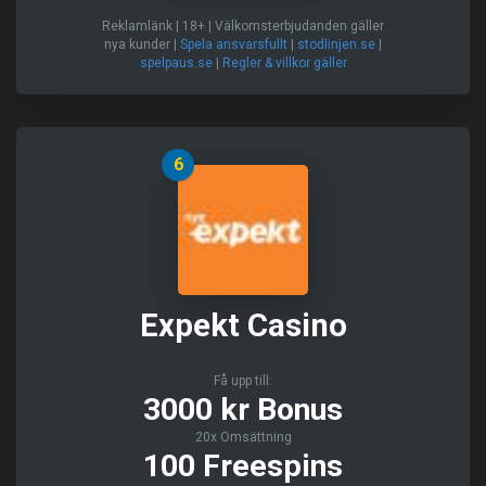
Reklamlänk | 18+ | Välkomsterbjudanden gäller
nya kunder |
Spela ansvarsfullt
|
stodlinjen.se
|
spelpaus.se
|
Regler & villkor gäller
6
Expekt Casino
Få upp till:
3000 kr Bonus
20x Omsättning
100 Freespins