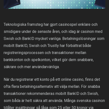
Teknologiska framsteg har gjort casinospel enklare och
smidigare under de senaste åren, och idag är casinon med
Swish och BankID mycket vanliga. Betalningslösningar som
mobilt BankID, Swish och Trustly har förbättrat både
registreringsprocessen och transaktioner mellan
bankkonton och spelkonton, vilket gör dem snabbare,
säkrare och mer användarvänliga.
När du registrerar ett konto på ett online casino, finns det
ofta flera betalningsalternativ att välja mellan. För snabba
transaktioner rekommenderas mobilt BankID och Swish,
som båda är helt säkra att använda. Många svenska casinon
tillåter insättningar så låga som 25 eller 50 kronor via