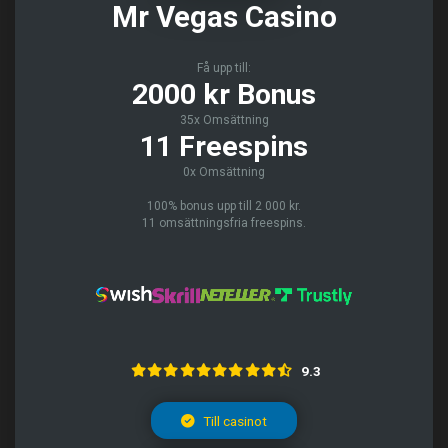
Mr Vegas Casino
Få upp till:
2000 kr Bonus
35x Omsättning
11 Freespins
0x Omsättning
100% bonus upp till 2 000 kr.
11 omsättningsfria freespins.
9.3
Till casinot