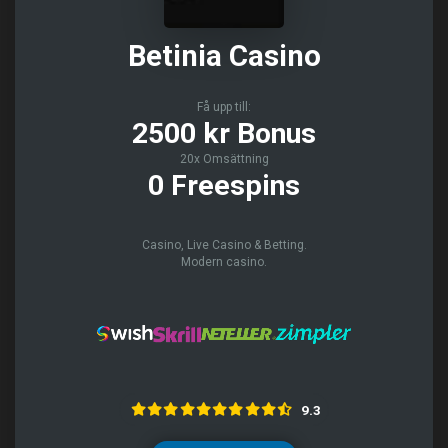
Betinia Casino
Få upp till:
2500 kr Bonus
20x Omsättning
0 Freespins
Casino, Live Casino & Betting.
Modern casino.
9.3