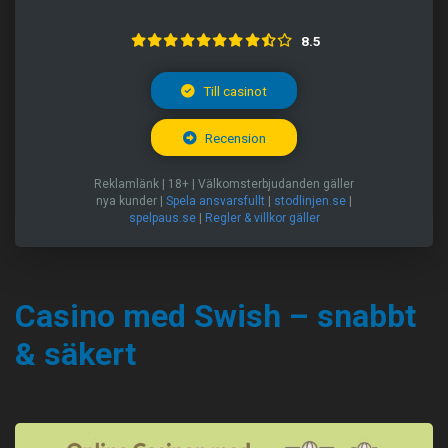
8.5
Till casinot
Recension
Reklamlänk | 18+ | Välkomsterbjudanden gäller
nya kunder |
Spela ansvarsfullt
|
stodlinjen.se
|
spelpaus.se
|
Regler & villkor gäller
Casino med Swish – snabbt
& säkert