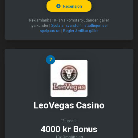
Recension
Reklamlänk | 18+ | Välkomsterbjudanden gäller
nya kunder |
Spela ansvarsfullt
|
stodlinjen.se
|
spelpaus.se
|
Regler & villkor gäller
2
LeoVegas Casino
Få upp till:
4000 kr Bonus
10x Omsättning